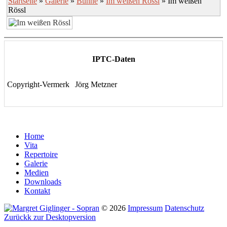
Startseite
»
Galerie
»
Bühne
»
Im weißen Rössl
» Im weißen
Rössl
IPTC-Daten
Copyright-Vermerk
Jörg Metzner
Home
Vita
Repertoire
Galerie
Medien
Downloads
Kontakt
©
2026
Impressum
Datenschutz
Zurückk zur Desktopversion